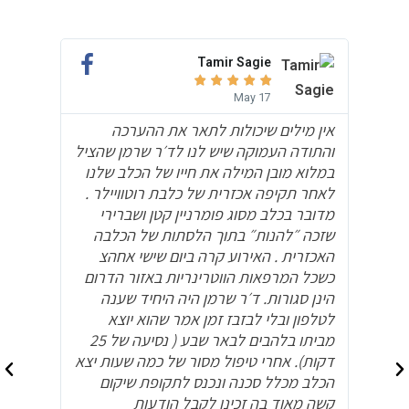
Tamir Sagie





May 17
אין מילים שיכולות לתאר את ההערכה
תודה לד
והתודה העמוקה שיש לנו לד׳ר שרמן שהציל
אלכס שה
במלוא מובן המילה את חייו של הכלב שלנו
בכלבנו ה
לאחר תקיפה אכזרית של כלבת רוטוויילר .
לניתוח 
מדובר בכלב מסוג פומרניין קטן ושברירי
לרופאים
שזכה ״להנות״ בתוך הלסתות של הכלבה
ומסור. 
האכזרית . האירוע קרה ביום שישי אחהצ
כזאת
כשכל המרפאות הווטרינריות באזור הדרום
הינן סגורות. ד׳ר שרמן היה היחיד שענה
לטלפון ובלי לבזבז זמן אמר שהוא יוצא
מביתו בלהבים לבאר שבע ( נסיעה של 25
דקות). אחרי טיפול מסור של כמה שעות יצא
הכלב מכלל סכנה ונכנס לתקופת שיקום
קשה מאוד בה זכינו לקבל הודעות